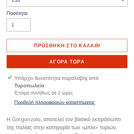
Ποσότητα
ΠΡΟΣΘΉΚΗ ΣΤΟ ΚΑΛΆΘΙ
ΑΓΟΡΆ ΤΏΡΑ
Προσθήκη
Υπάρχει δυνατότητα παραλαβής από
προϊόντος
Τυροπωλείο
στο
Έτοιμο συνήθως σε 2 ώρες
καλάθι
Προβολή πληροφοριών καταστήματος
σας
Η Gorgonzola, αποτελεί τον βασικό εκπρόσωπο
της Ιταλίας στην κατηγορία των «μπλε» τυριών.