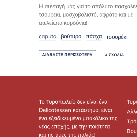
H συνταγή μας για το απόλυτο πασχαλι
τσουρέκι, μοσχοβολιστό, αφράτο και με
ατελείωτα κορδόνια!
caputo
βούτυρο
πάσχα
τσουρέκι
ΔΙΑΒΆΣΤΕ ΠΕΡΙΣΣΌΤΕΡΑ
4 ΣΧΌΛΙΑ
Το Τυροπωλείο δεν είναι ένα
Τυρ
Delicatessen κατάστημα, είναι
Αλλ
ένα εξειδικευμένο μπακάλικο της
Τρό
νέας εποχής, με την ποιότητα
Βου
και τις τιμές της παλιάς!