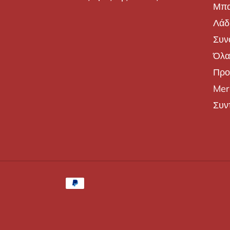
Μπα
Λάδι
Συν
Όλα
Προ
Mer
Συν
Μέθοδοι
πληρωμής