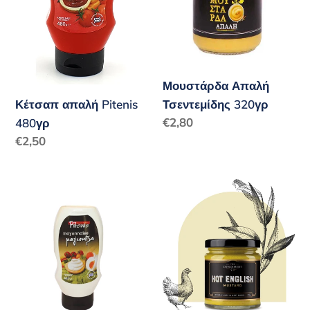
Μουστάρδα Απαλή
Τσεντεμίδης 320γρ
Κέτσαπ απαλή Pitenis
Κανονική
€2,80
480γρ
τιμή
Κανονική
€2,50
τιμή
Μαγιονέζα
Καυτερή
Pitenis
Μουστάρδα
480gr
Αγγλίας
175ml