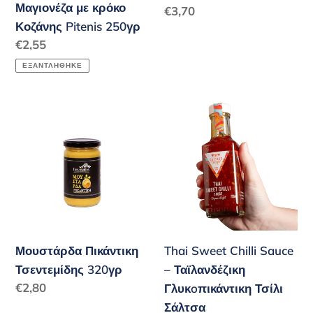
Μαγιονέζα με κρόκο
Κανονική
€3,70
Κοζάνης Pitenis 250γρ
τιμή
Κανονική
€2,55
τιμή
ΕΞΑΝΤΛΉΘΗΚΕ
Μουστάρδα
Thai
Πικάντικη
Sweet
Τσεντεμίδης
Chilli
320γρ
Sauce
–
Ταϊλανδέζικη
Γλυκoπικάντικη
Τσίλι
Μουστάρδα Πικάντικη
Thai Sweet Chilli Sauce
Σάλτσα
Τσεντεμίδης 320γρ
– Ταϊλανδέζικη
Κανονική
€2,80
Γλυκoπικάντικη Τσίλι
τιμή
Σάλτσα