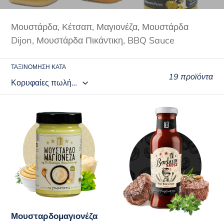
λ
ο
Μουστάρδα, Κέτσαπ, Μαγιονέζα, Μουστάρδα
Dijon, Μουστάρδα Πικάντικη, BBQ Sauce
γ
ή
ΤΑΞΙΝΌΜΗΣΗ ΚΑΤΆ
19 προϊόντα
:
Μουσταρδομαγιονέζα
Barbecue
Γουμένισσες
Sauce
310ml
Γουμένισσες
320γρ
Μουσταρδομαγιονέζα