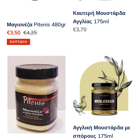
Καυτερή Μουστάρδα
Αγγλίας 175ml
Μαγιονέζα Pitenis 480gr
Κανονική
€3,70
Τιμή
€3,50
Κανονική
€4,25
τιμή
έκπτωσης
τιμή
ΈΚΠΤΩΣΗ
Μαγιονέζα
Αγγλική
με
Μουστάρδα
κρόκο
με
Κοζάνης
σπόρους
Pitenis
175ml
250γρ
Αγγλική Μουστάρδα με
σπόρους 175ml