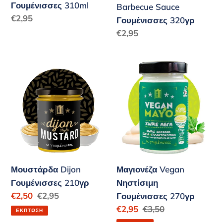
Γουμένισσες 310ml
Barbecue Sauce
Κανονική
€2,95
Γουμένισσες 320γρ
τιμή
Κανονική
€2,95
τιμή
Μουστάρδα
Μαγιονέζα
Dijon
Vegan
Γουμένισσες
Νηστίσιμη
210γρ
Γουμένισσες
270γρ
Μουστάρδα Dijon
Μαγιονέζα Vegan
Γουμένισσες 210γρ
Νηστίσιμη
Τιμή
€2,50
Κανονική
€2,95
Γουμένισσες 270γρ
έκπτωσης
τιμή
Τιμή
€2,95
Κανονική
€3,50
ΈΚΠΤΩΣΗ
έκπτωσης
τιμή