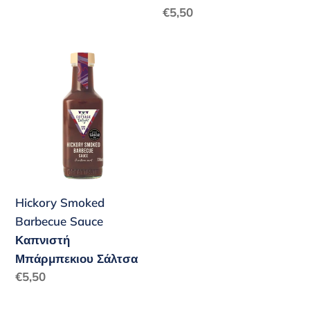
Κανονική
€5,50
τιμή
Hickory
Smoked
Barbecue
Sauce
Καπνιστή
Μπάρμπεκιου
Σάλτσα
Hickory Smoked
Barbecue Sauce
Καπνιστή
Μπάρμπεκιου Σάλτσα
Κανονική
€5,50
τιμή