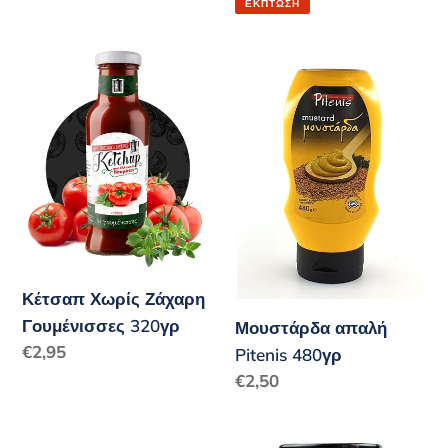
ΈΚΠΤΩΣΗ
Κέτσαπ
Μουστάρδα
Χωρίς
απαλή
Ζάχαρη
Pitenis
Γουμένισσες
480γρ
320γρ
Κέτσαπ Χωρίς Ζάχαρη
Γουμένισσες 320γρ
Μουστάρδα απαλή
Κανονική
€2,95
Pitenis 480γρ
τιμή
Κανονική
€2,50
τιμή