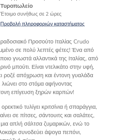
οϊόντος
Τυροπωλείο
ο
Έτοιμο συνήθως σε 2 ώρες
λάθι
Προβολή πληροφοριών καταστήματος
ς
ραδοσιακό Προσούτο Ιταλίας Crudo
μμένο σε πολύ λεπτές φέτες! Ένα από
 ποιο γνωστά αλλαντικά της Ιταλίας, από
ιρινό μπούτι. Είναι ντελικάτο στην υφή,
ει ροζέ απόχρωση και έντονη γυαλάδα
ι λιώνει στο στόμα αφήνοντας
τονη επίγευση ξηρών καρπών!
 ορεκτικό τυλίγει κριτσίνια ή σπαράγγια,
αίνει σε πίτσες, σάντουιτς και σαλάτες,
 μια απλή σάλτσα ζυμαρικών, ενώ το
λοκαίρι συνοδεύει άψογα πεπόνι,