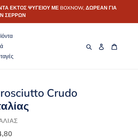
ΝΤΑ ΕΚΤΟΣ ΨΥΓΕΙΟΥ ΜΕ BOXNOW, ΔΩΡΕΑΝ ΓΙΑ
ΩΝ ΣΕΡΡΩΝ
ϊόντα
Αναζήτηση
Σύνδεση
Καλάθι
κά
ταγές
rosciutto Crudo
ταλίας
ΡΟΜΗΘΕΥΤΉΣ
ΤΑΛΊΑΣ
ανονική
4,80