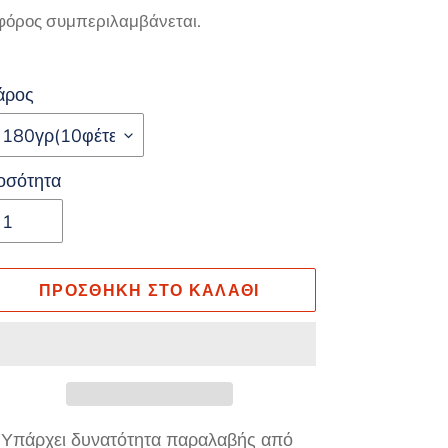
μή
φόρος συμπεριλαμβάνεται.
άρος
οσότητα
ΠΡΟΣΘΉΚΗ ΣΤΟ ΚΑΛΆΘΙ
οσθήκη
Υπάρχει δυνατότητα παραλαβής από