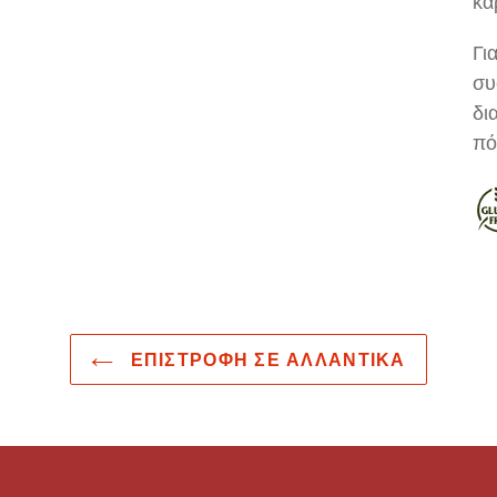
κα
Για
συ
δι
πό
ΕΠΙΣΤΡΟΦΉ ΣΕ ΑΛΛΑΝΤΙΚΆ