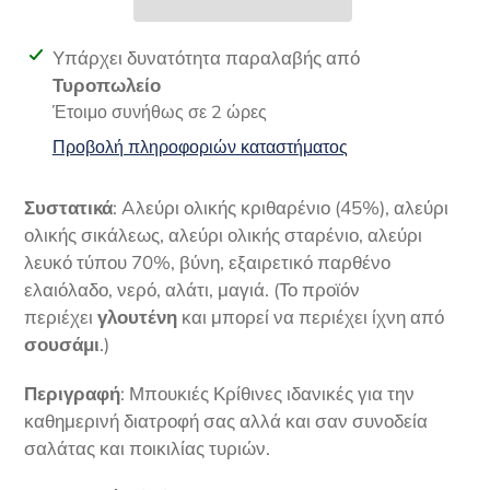
Προσθήκη
Υπάρχει δυνατότητα παραλαβής από
προϊόντος
Τυροπωλείο
στο
Έτοιμο συνήθως σε 2 ώρες
καλάθι
Προβολή πληροφοριών καταστήματος
σας
Συστατικά
: Aλεύρι ολικής κριθαρένιο (45%), αλεύρι
ολικής σικάλεως, αλεύρι ολικής σταρένιο, αλεύρι
λευκό τύπου 70%, βύνη, εξαιρετικό παρθένο
ελαιόλαδο, νερό, αλάτι, μαγιά. (Το προϊόν
περιέχει
γλουτένη
και μπορεί να περιέχει ίχνη από
σουσάμι
.)
Περιγραφή
: Μπουκιές Κρίθινες ιδανικές για την
καθημερινή διατροφή σας αλλά και σαν συνοδεία
σαλάτας και ποικιλίας τυριών.