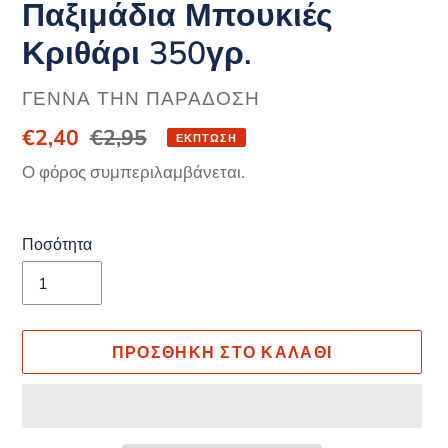
Παξιμάδια Μπουκιές
Κριθάρι 350γρ.
ΠΡΟΜΗΘΕΥΤΉΣ
ΓΕΝΝΆ ΤΗΝ ΠΑΡΆΔΟΣΗ
Τιμή
€2,40
Κανονική
€2,95
ΈΚΠΤΩΣΗ
έκπτωσης
τιμή
Ο φόρος συμπεριλαμβάνεται.
Ποσότητα
ΠΡΟΣΘΉΚΗ ΣΤΟ ΚΑΛΆΘΙ