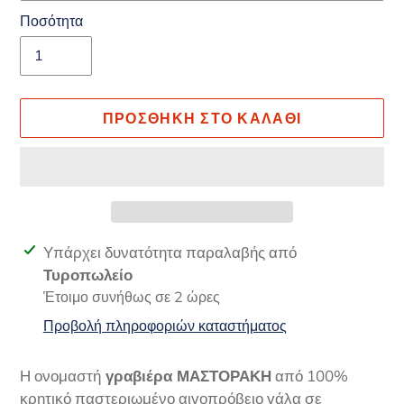
Ποσότητα
ΠΡΟΣΘΉΚΗ ΣΤΟ ΚΑΛΆΘΙ
Προσθήκη
Υπάρχει δυνατότητα παραλαβής από
προϊόντος
Τυροπωλείο
στο
Έτοιμο συνήθως σε 2 ώρες
καλάθι
Προβολή πληροφοριών καταστήματος
σας
Η ονομαστή
γραβιέρα ΜΑΣΤΟΡΑΚΗ
από 100%
κρητικό παστεριωμένο αιγοπρόβειο γάλα σε