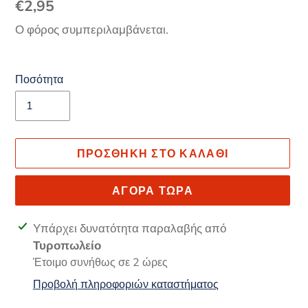
Κανονική
€2,95
τιμή
Ο φόρος συμπεριλαμβάνεται.
Ποσότητα
ΠΡΟΣΘΉΚΗ ΣΤΟ ΚΑΛΆΘΙ
ΑΓΟΡΆ ΤΏΡΑ
Προσθήκη
Υπάρχει δυνατότητα παραλαβής από
προϊόντος
Τυροπωλείο
στο
Έτοιμο συνήθως σε 2 ώρες
καλάθι
Προβολή πληροφοριών καταστήματος
σας