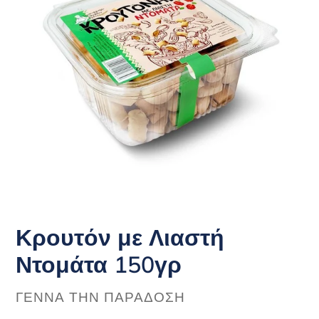
Κρουτόν με Λιαστή
Ντομάτα 150γρ
ΠΡΟΜΗΘΕΥΤΉΣ
ΓΕΝΝΆ ΤΗΝ ΠΑΡΆΔΟΣΗ