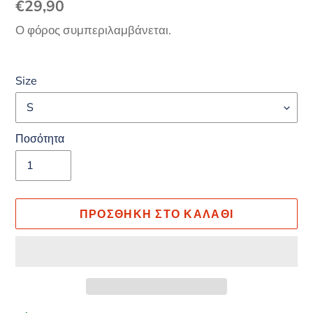
Κανονική
€29,90
τιμή
Ο φόρος συμπεριλαμβάνεται.
Size
Ποσότητα
ΠΡΟΣΘΉΚΗ ΣΤΟ ΚΑΛΆΘΙ