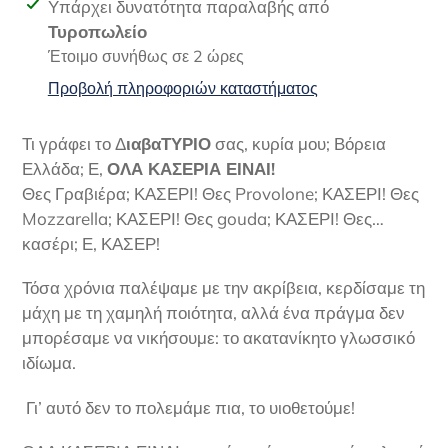
Προσθήκη
Υπάρχει δυνατότητα παραλαβής από
προϊόντος
Τυροπωλείο
στο
Έτοιμο συνήθως σε 2 ώρες
καλάθι
Προβολή πληροφοριών καταστήματος
σας
Τι γράφει το Δ
ιαβαΤΥΡΙΟ
σας, κυρία μου; Βόρεια
Ελλάδα; Ε,
ΟΛΑ ΚΑΣΕΡΙΑ ΕΙΝΑΙ!
Θες Γραβιέρα; ΚΑΣΕΡΙ! Θες Provolone; ΚΑΣΕΡΙ! Θες
Mozzarella; ΚΑΣΕΡΙ! Θες gouda; ΚΑΣΕΡΙ! Θες…
κασέρι; Ε, ΚΑΣΕΡ!
Τόσα χρόνια παλέψαμε με την ακρίβεια, κερδίσαμε τη
μάχη με τη χαμηλή ποιότητα, αλλά ένα πράγμα δεν
μπορέσαμε να νικήσουμε: το ακατανίκητο γλωσσικό
ιδίωμα.
Γι’ αυτό δεν το πολεμάμε πια, το υιοθετούμε!