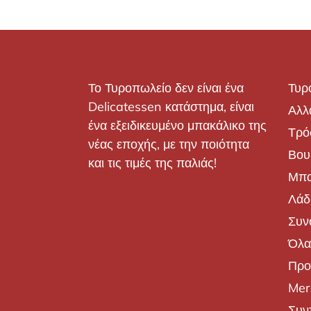
Το Τυροπωλείο δεν είναι ένα
Τυρ
Delicatessen κατάστημα, είναι
Αλλ
ένα εξειδικευμένο μπακάλικο της
Τρό
νέας εποχής, με την ποιότητα
Βου
και τις τιμές της παλιάς!
Μπα
Λάδι
Συν
Όλα
Προ
Mer
Συν