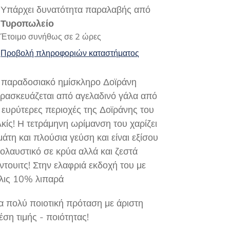
οσθήκη
Υπάρχει δυνατότητα παραλαβής από
οϊόντος
Τυροπωλείο
ο
Έτοιμο συνήθως σε 2 ώρες
λάθι
Προβολή πληροφοριών καταστήματος
ς
 παραδοσιακό ημίσκληρο Δοϊράνη
ρασκευάζεται από αγελαδινό γάλα από
ς ευρύτερες περιοχές της Δοϊράνης του
λκίς! Η τετράμηνη ωρίμανση του χαρίζει
μάτη και πλούσια γεύση και είναι εξίσου
ολαυστικό σε κρύα αλλά και ζεστά
ντουιτς! Στην ελαφριά εκδοχή του με
λις 10% λιπαρά
α πολύ ποιοτική πρόταση με άριστη
έση τιμής - ποιότητας!