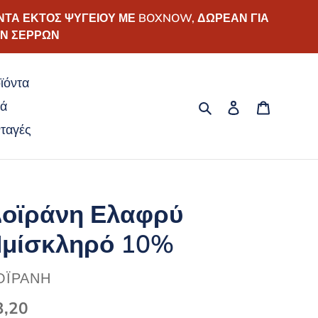
ΝΤΑ ΕΚΤΟΣ ΨΥΓΕΙΟΥ ΜΕ BOXNOW, ΔΩΡΕΑΝ ΓΙΑ
ΩΝ ΣΕΡΡΩΝ
ϊόντα
Αναζήτηση
Σύνδεση
Καλάθι
κά
ταγές
οϊράνη Ελαφρύ
μίσκληρό 10%
ΡΟΜΗΘΕΥΤΉΣ
ΟΪΡΆΝΗ
ανονική
3,20