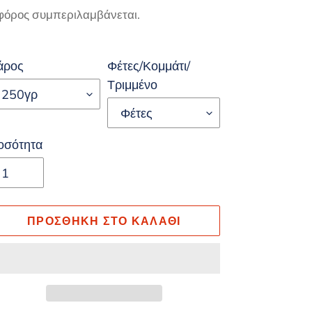
μή
φόρος συμπεριλαμβάνεται.
άρος
Φέτες/Κομμάτι/
Τριμμένο
οσότητα
ΠΡΟΣΘΉΚΗ ΣΤΟ ΚΑΛΆΘΙ