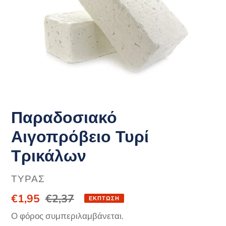
Παραδοσιακό
Αιγοπρόβειο Τυρί
Τρικάλων
ΠΡΟΜΗΘΕΥΤΉΣ
ΤΥΡΑΣ
Τιμή
€1,95
Κανονική
€2,37
ΈΚΠΤΩΣΗ
έκπτωσης
τιμή
Ο φόρος συμπεριλαμβάνεται.