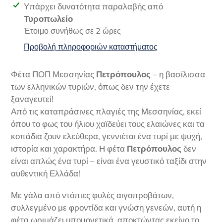
Προσθήκη
Υπάρχει δυνατότητα παραλαβής από
προϊόντος
Τυροπωλείο
στο
Έτοιμο συνήθως σε 2 ώρες
καλάθι
Προβολή πληροφοριών καταστήματος
σας
Φέτα ΠΟΠ Μεσσηνίας
Πετρόπουλος
– η βασίλισσα
των ελληνικών τυριών, όπως δεν την έχετε
ξαναγευτεί!
Από τις καταπράσινες πλαγιές της Μεσσηνίας, εκεί
όπου το φως του ήλιου χαϊδεύει τους ελαιώνες και τα
κοπάδια ζουν ελεύθερα, γεννιέται ένα τυρί με ψυχή,
ιστορία και χαρακτήρα. Η φέτα
Πετρόπουλος
δεν
είναι απλώς ένα τυρί – είναι ένα γευστικό ταξίδι στην
αυθεντική Ελλάδα!
Με γάλα από ντόπιες φυλές αιγοπροβάτων,
συλλεγμένο με φροντίδα και γνώση γενεών, αυτή η
φέτα ωριμάζει υπομονετικά, αποκτώντας εκείνο το